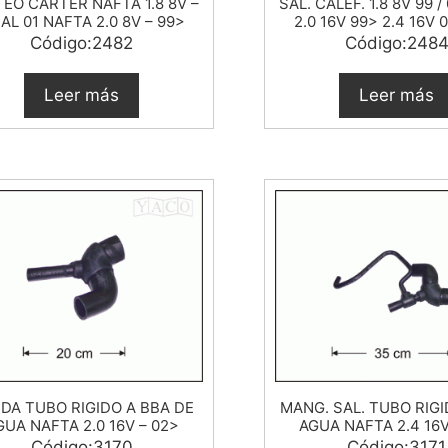
EO CARTER NAFTA 1.8 8V –
SAL. CALEF. 1.8 8V 99 / 
 AL 01 NAFTA 2.0 8V – 99>
2.0 16V 99> 2.4 16V 0
Código:2482
Código:248
Leer más
Leer más
IDA TUBO RIGIDO A BBA DE
MANG. SAL. TUBO RIGI
GUA NAFTA 2.0 16V – 02>
AGUA NAFTA 2.4 16V
Código:3170
Código:3171