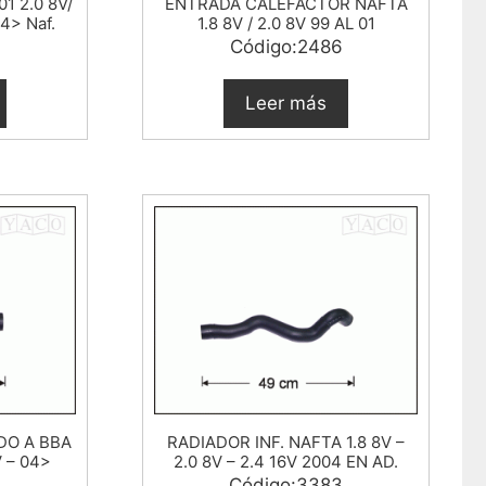
01 2.0 8V/
ENTRADA CALEFACTOR NAFTA
4> Naf.
1.8 8V / 2.0 8V 99 AL 01
4
Código:2486
Leer más
DO A BBA
RADIADOR INF. NAFTA 1.8 8V –
 – 04>
2.0 8V – 2.4 16V 2004 EN AD.
Código:3383