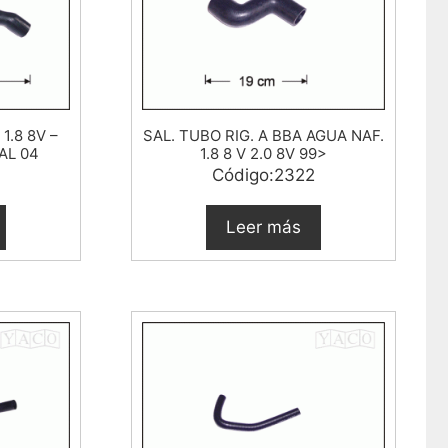
1.8 8V –
SAL. TUBO RIG. A BBA AGUA NAF.
 AL 04
1.8 8 V 2.0 8V 99>
Código:2322
Leer más