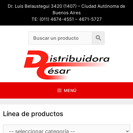
Saltar
Dr. Luis Belaustegui 3420 (1407) – Ciudad Autónoma de
al
Buenos Aires
contenido
TE: (011) 4674-4551 – 4671-5727
MENÚ
Línea de productos