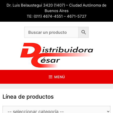
Saltar
Dr. Luis Belaustegui 3420 (1407) – Ciudad Autónoma de
al
Buenos Aires
contenido
TE: (011) 4674-4551 – 4671-5727
MENÚ
Línea de productos