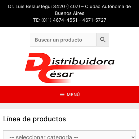
Saltar
Dr. Luis Belaustegui 3420 (1407) – Ciudad Autónoma de
al
Buenos Aires
contenido
TE: (011) 4674-4551 – 4671-5727
MENÚ
Línea de productos