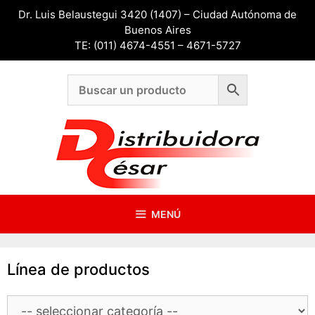
Saltar
Dr. Luis Belaustegui 3420 (1407) – Ciudad Autónoma de
al
Buenos Aires
contenido
TE: (011) 4674-4551 – 4671-5727
MENÚ
Línea de productos