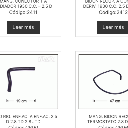
MANG. CONECTOR T A
BIDON RECUP. A CO
DIADOR 1930 C.C. – 2.5 D
DERIV. 1930 C.C. 2.5 
Código:2411
Código:2412
Leer más
Leer más
 RIG. ENF.AC. A ENF.AC. 2.5
MANG. BIDON REC
D 2.8 TD 2.8 JTD
TERMOSTATO 2.8 D
Código:2690
Código:269