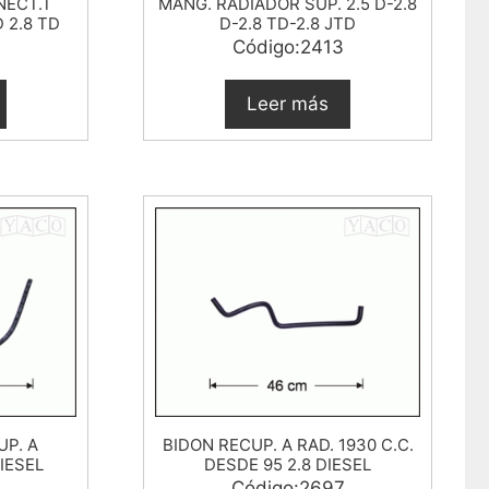
NECT.T
MANG. RADIADOR SUP. 2.5 D-2.8
D 2.8 TD
D-2.8 TD-2.8 JTD
Código:2413
Leer más
UP. A
BIDON RECUP. A RAD. 1930 C.C.
IESEL
DESDE 95 2.8 DIESEL
6
Código:2697