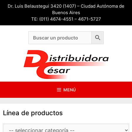
Saltar
Dr. Luis Belaustegui 3420 (1407) – Ciudad Autónoma de
al
Buenos Aires
contenido
TE: (011) 4674-4551 – 4671-5727
MENÚ
Línea de productos