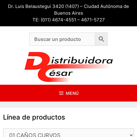
Saltar
Dr. Luis Belaustegui 3420 (1407) – Ciudad Autónoma de
al
Buenos Aires
contenido
TE: (011) 4674-4551 – 4671-5727
MENÚ
Línea de productos