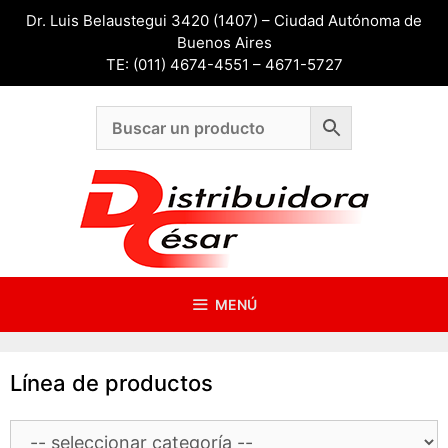
Saltar
Dr. Luis Belaustegui 3420 (1407) – Ciudad Autónoma de
al
Buenos Aires
contenido
TE: (011) 4674-4551 – 4671-5727
MENÚ
Línea de productos