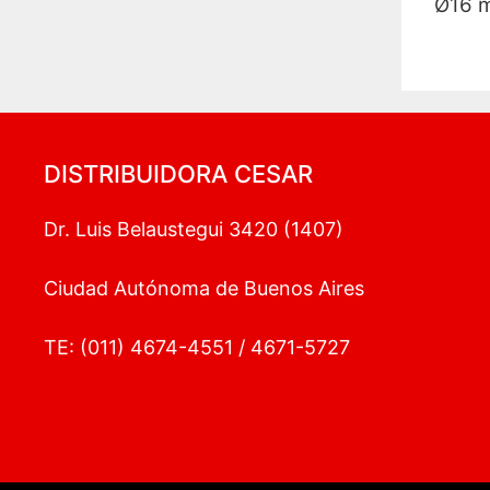
Ø16 
DISTRIBUIDORA CESAR
Dr. Luis Belaustegui 3420 (1407)
Ciudad Autónoma de Buenos Aires
TE: (011) 4674-4551 / 4671-5727