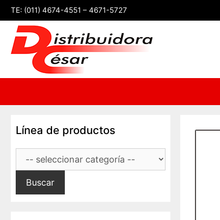
Saltar
TE: (011) 4674-4551 – 4671-5727
al
contenido
Línea de productos
Buscar