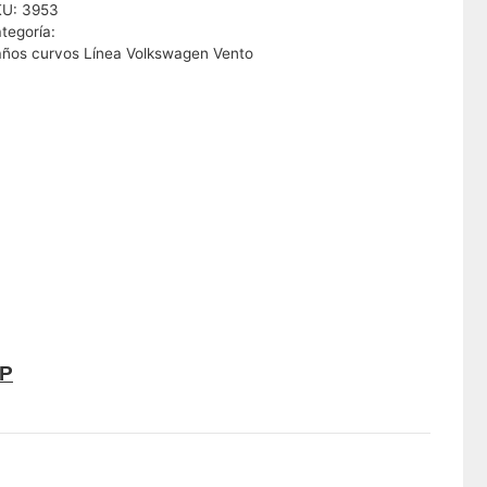
KU:
3953
tegoría:
ños curvos Línea Volkswagen Vento
-P