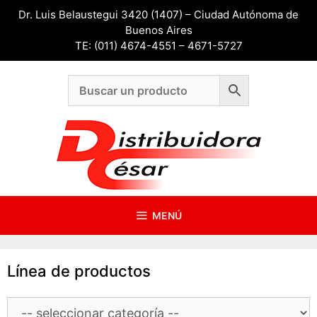
Saltar
Dr. Luis Belaustegui 3420 (1407) – Ciudad Autónoma de
al
Buenos Aires
contenido
TE: (011) 4674-4551 – 4671-5727
MENÚ
Línea de productos