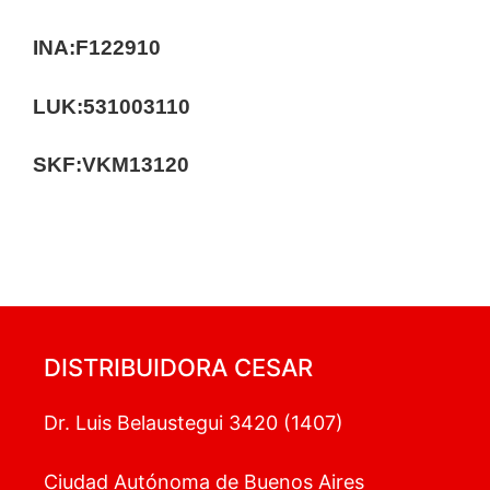
INA:F122910
LUK:531003110
SKF:VKM13120
DISTRIBUIDORA CESAR
Dr. Luis Belaustegui 3420 (1407)
Ciudad Autónoma de Buenos Aires