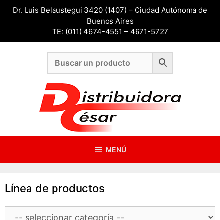
Saltar
Dr. Luis Belaustegui 3420 (1407) – Ciudad Autónoma de
al
Buenos Aires
contenido
TE: (011) 4674-4551 – 4671-5727
MENÚ
Línea de productos