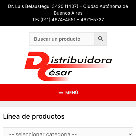
Saltar
Dr. Luis Belaustegui 3420 (1407) – Ciudad Autónoma de
al
Buenos Aires
contenido
TE: (011) 4674-4551 – 4671-5727
MENÚ
Línea de productos