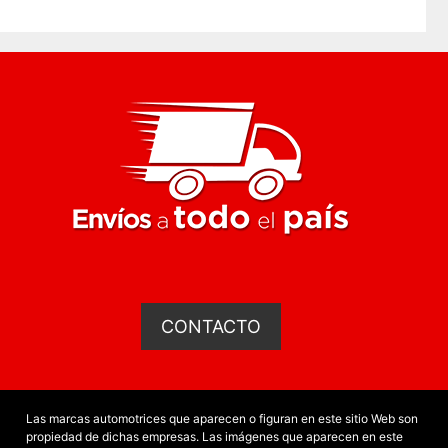
CONTACTO
Las marcas automotrices que aparecen o figuran en este sitio Web son
propiedad de dichas empresas. Las imágenes que aparecen en este