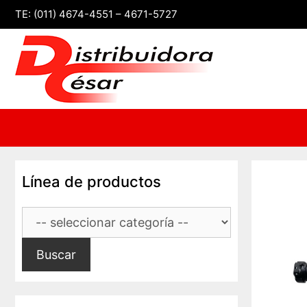
Saltar
TE: (011) 4674-4551 – 4671-5727
al
contenido
Línea de productos
Buscar