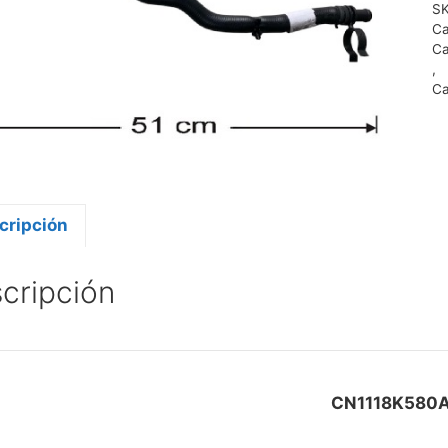
S
Ca
Ca
,
Ca
cripción
cripción
CN1118K580