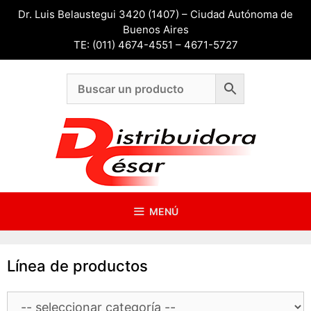
Saltar
Dr. Luis Belaustegui 3420 (1407) – Ciudad Autónoma de
al
Buenos Aires
contenido
TE: (011) 4674-4551 – 4671-5727
MENÚ
Línea de productos