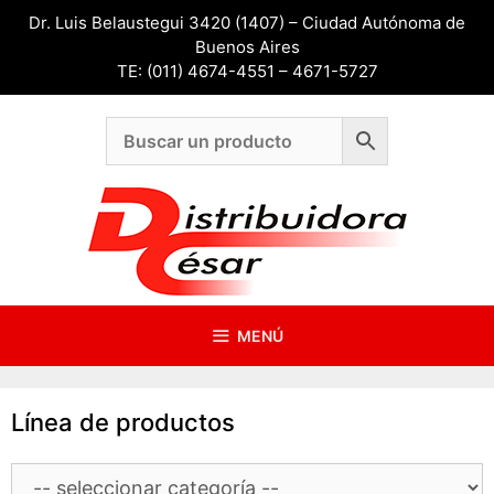
Saltar
Dr. Luis Belaustegui 3420 (1407) – Ciudad Autónoma de
al
Buenos Aires
contenido
TE: (011) 4674-4551 – 4671-5727
MENÚ
Línea de productos