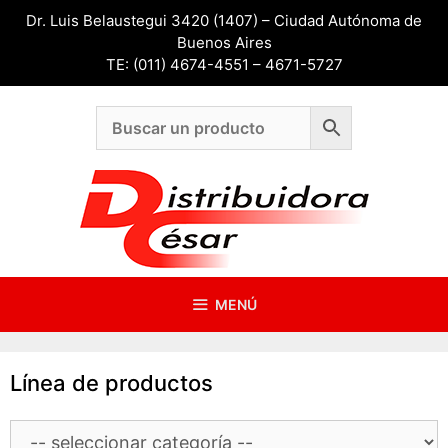
Saltar
Dr. Luis Belaustegui 3420 (1407) – Ciudad Autónoma de
al
Buenos Aires
contenido
TE: (011) 4674-4551 – 4671-5727
MENÚ
Línea de productos