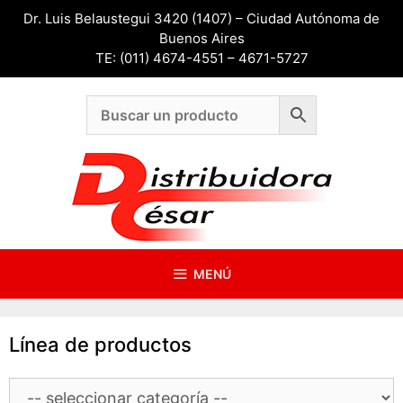
Saltar
Dr. Luis Belaustegui 3420 (1407) – Ciudad Autónoma de
al
Buenos Aires
contenido
TE: (011) 4674-4551 – 4671-5727
MENÚ
Línea de productos