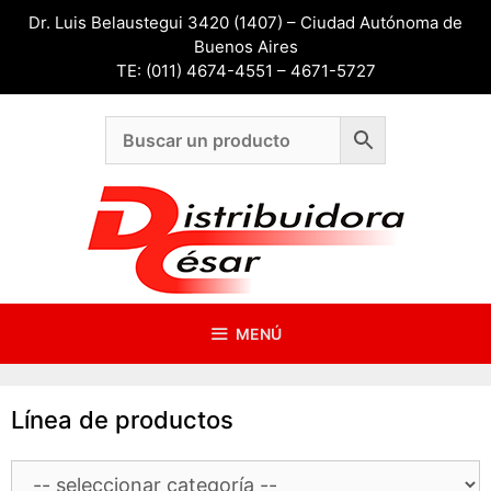
Saltar
Dr. Luis Belaustegui 3420 (1407) – Ciudad Autónoma de
al
Buenos Aires
contenido
TE: (011) 4674-4551 – 4671-5727
MENÚ
Línea de productos