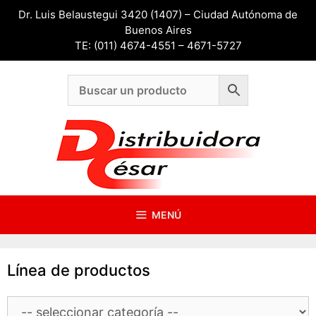
Saltar
Dr. Luis Belaustegui 3420 (1407) – Ciudad Autónoma de
al
Buenos Aires
contenido
TE: (011) 4674-4551 – 4671-5727
MENÚ
Línea de productos