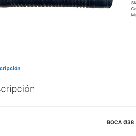
S
Ca
Mú
cripción
cripción
BOCA Ø38