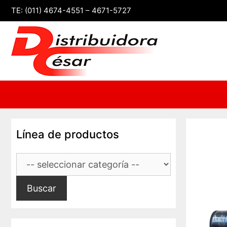
Saltar
TE: (011) 4674-4551 – 4671-5727
al
contenido
Línea de productos
Buscar