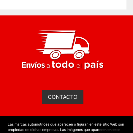
CONTACTO
Las marcas automotrices que aparecen o figuran en este sitio Web son
propiedad de dichas empresas. Las imágenes que aparecen en este