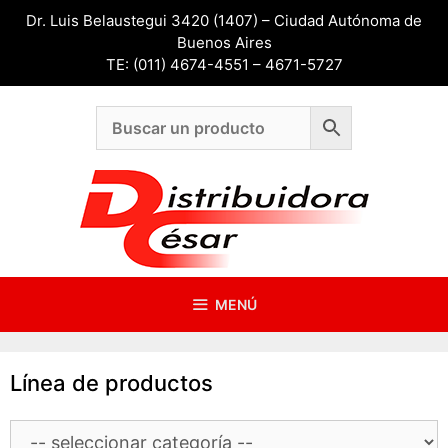
Saltar
Dr. Luis Belaustegui 3420 (1407) – Ciudad Autónoma de
al
Buenos Aires
contenido
TE: (011) 4674-4551 – 4671-5727
MENÚ
Línea de productos