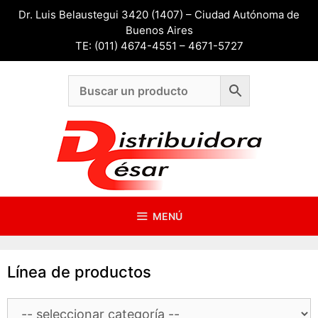
Saltar
Dr. Luis Belaustegui 3420 (1407) – Ciudad Autónoma de
al
Buenos Aires
contenido
TE: (011) 4674-4551 – 4671-5727
MENÚ
Línea de productos