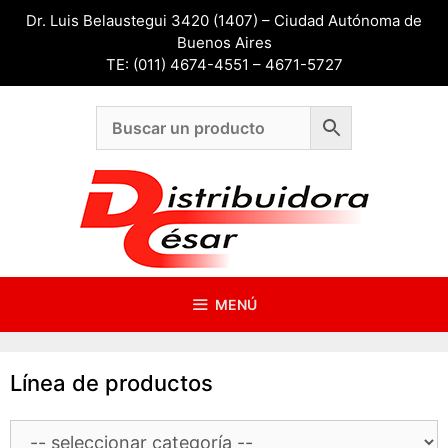
Saltar
Dr. Luis Belaustegui 3420 (1407) – Ciudad Autónoma de
al
Buenos Aires
contenido
TE: (011) 4674-4551 – 4671-5727
MENÚ
Línea de productos