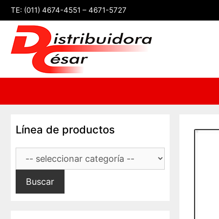
Saltar
TE: (011) 4674-4551 – 4671-5727
al
contenido
Línea de productos
Buscar