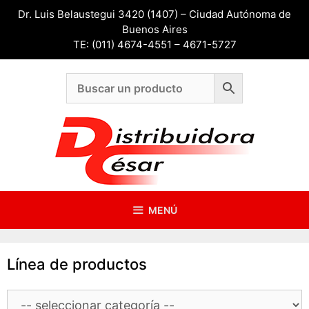
Saltar
Dr. Luis Belaustegui 3420 (1407) – Ciudad Autónoma de
al
Buenos Aires
contenido
TE: (011) 4674-4551 – 4671-5727
MENÚ
Línea de productos