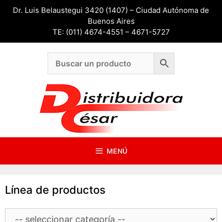
Saltar
Dr. Luis Belaustegui 3420 (1407) – Ciudad Autónoma de
al
Buenos Aires
contenido
TE: (011) 4674-4551 – 4671-5727
MENÚ
Línea de productos