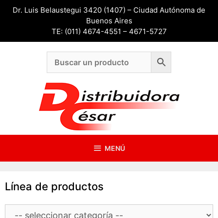
Saltar
Dr. Luis Belaustegui 3420 (1407) – Ciudad Autónoma de
al
Buenos Aires
contenido
TE: (011) 4674-4551 – 4671-5727
MENÚ
Línea de productos