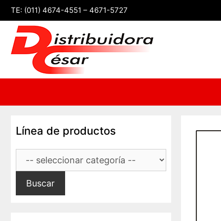
Saltar
TE: (011) 4674-4551 – 4671-5727
al
contenido
Línea de productos
Buscar