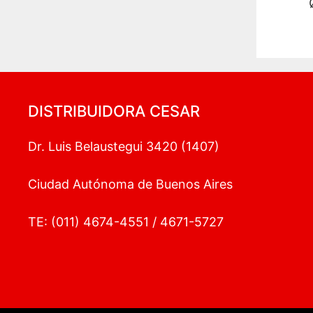
DISTRIBUIDORA CESAR
Dr. Luis Belaustegui 3420 (1407)
Ciudad Autónoma de Buenos Aires
TE: (011) 4674-4551 / 4671-5727