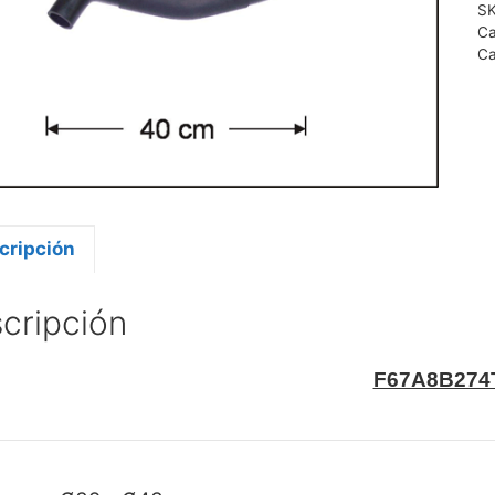
S
Ca
Ca
cripción
cripción
F67A8B274