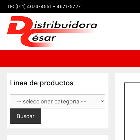
Saltar
TE: (011) 4674-4551 – 4671-5727
al
contenido
Línea de productos
Buscar