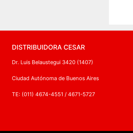
Ø3
DISTRIBUIDORA CESAR
Dr. Luis Belaustegui 3420 (1407)
Ciudad Autónoma de Buenos Aires
TE: (011) 4674-4551 / 4671-5727