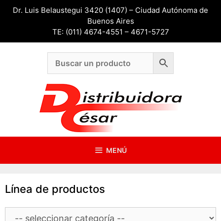
Saltar
Dr. Luis Belaustegui 3420 (1407) – Ciudad Autónoma de
al
Buenos Aires
contenido
TE: (011) 4674-4551 – 4671-5727
MENÚ
Línea de productos