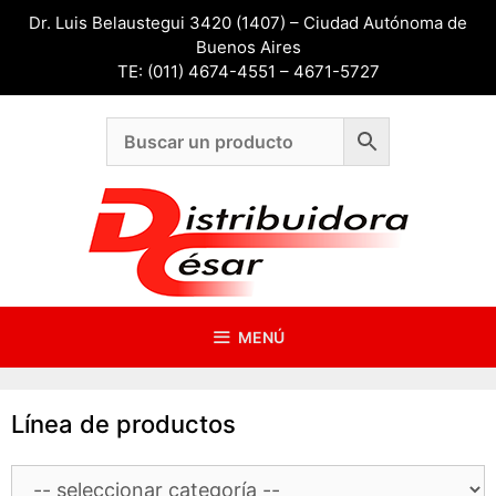
Saltar
Dr. Luis Belaustegui 3420 (1407) – Ciudad Autónoma de
al
Buenos Aires
contenido
TE: (011) 4674-4551 – 4671-5727
MENÚ
Línea de productos