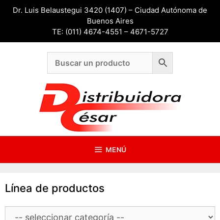
Saltar
Dr. Luis Belaustegui 3420 (1407) – Ciudad Autónoma de
al
Buenos Aires
contenido
TE: (011) 4674-4551 – 4671-5727
MENÚ
Línea de productos