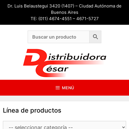
Saltar
Dr. Luis Belaustegui 3420 (1407) – Ciudad Autónoma de
al
Buenos Aires
contenido
TE: (011) 4674-4551 – 4671-5727
MENÚ
Línea de productos