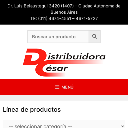
Saltar
Dr. Luis Belaustegui 3420 (1407) – Ciudad Autónoma de
al
Buenos Aires
contenido
TE: (011) 4674-4551 – 4671-5727
MENÚ
Línea de productos