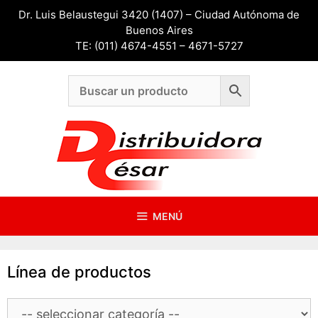
Saltar
Dr. Luis Belaustegui 3420 (1407) – Ciudad Autónoma de
al
Buenos Aires
contenido
TE: (011) 4674-4551 – 4671-5727
MENÚ
Línea de productos