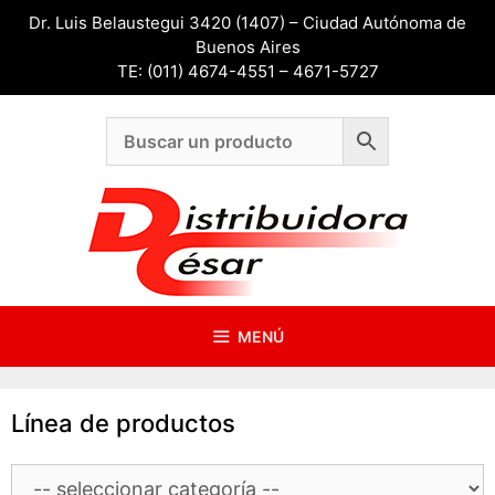
Saltar
Dr. Luis Belaustegui 3420 (1407) – Ciudad Autónoma de
al
Buenos Aires
contenido
TE: (011) 4674-4551 – 4671-5727
MENÚ
Línea de productos