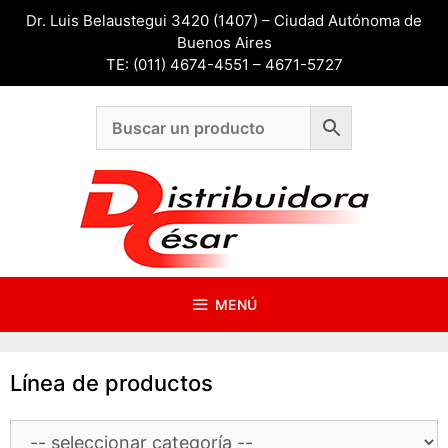
Saltar
Dr. Luis Belaustegui 3420 (1407) – Ciudad Autónoma de
al
Buenos Aires
contenido
TE: (011) 4674-4551 – 4671-5727
MENÚ
Línea de productos