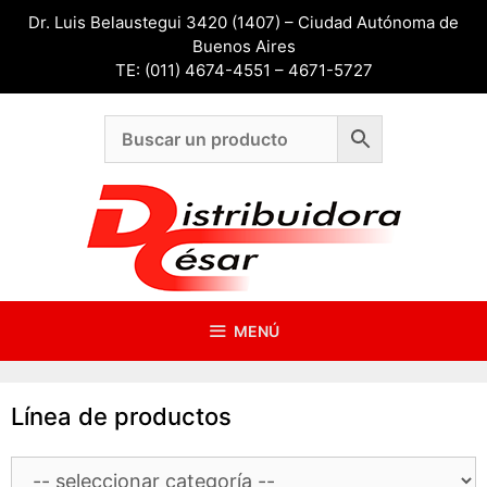
Saltar
Dr. Luis Belaustegui 3420 (1407) – Ciudad Autónoma de
al
Buenos Aires
contenido
TE: (011) 4674-4551 – 4671-5727
MENÚ
Línea de productos