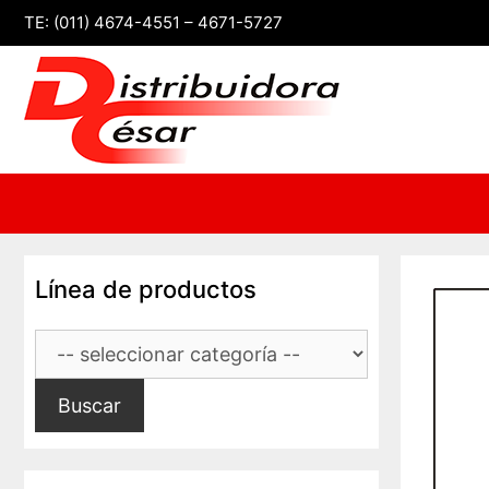
Saltar
TE: (011) 4674-4551 – 4671-5727
al
contenido
Línea de productos
Buscar