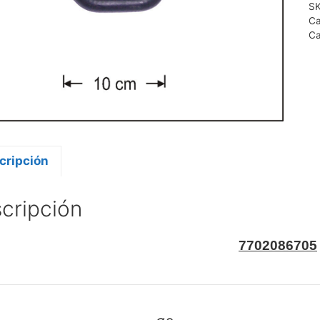
S
Ca
Ca
cripción
cripción
7702086705