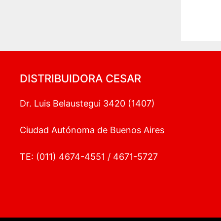
DISTRIBUIDORA CESAR
Dr. Luis Belaustegui 3420 (1407)
Ciudad Autónoma de Buenos Aires
TE: (011) 4674-4551 / 4671-5727