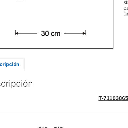
S
Ca
Ca
cripción
cripción
T-7110386