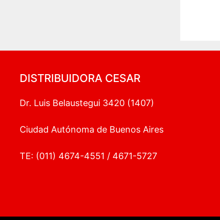
DISTRIBUIDORA CESAR
Dr. Luis Belaustegui 3420 (1407)
Ciudad Autónoma de Buenos Aires
TE: (011) 4674-4551 / 4671-5727