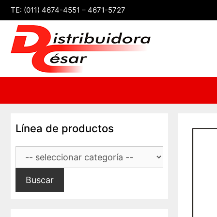
Saltar
TE: (011) 4674-4551 – 4671-5727
al
contenido
Línea de productos
Buscar