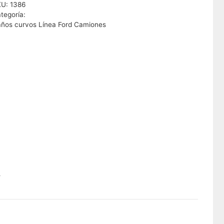
KU:
1386
tegoría:
ños curvos Línea Ford Camiones
5