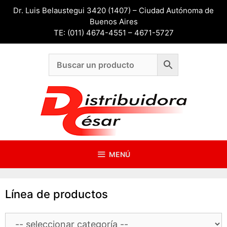
Saltar
Dr. Luis Belaustegui 3420 (1407) – Ciudad Autónoma de
al
Buenos Aires
contenido
TE: (011) 4674-4551 – 4671-5727
MENÚ
Línea de productos