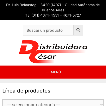
Saltar
Dr. Luis Belaustegui 3420 (1407) – Ciudad Autónoma de
al
Buenos Aires
contenido
TE: (011) 4674-4551 – 4671-5727
MENÚ
Línea de productos