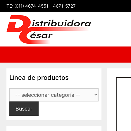
Saltar
TE: (011) 4674-4551 – 4671-5727
al
contenido
Línea de productos
Buscar