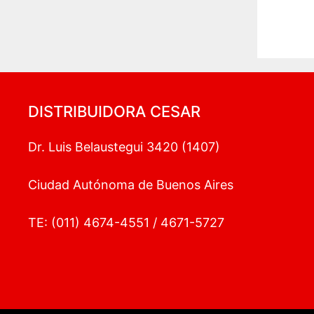
DISTRIBUIDORA CESAR
Dr. Luis Belaustegui 3420 (1407)
Ciudad Autónoma de Buenos Aires
TE: (011) 4674-4551 / 4671-5727