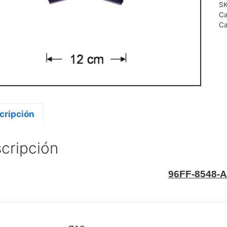
S
Ca
Ca
cripción
cripción
96FF-8548-