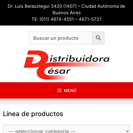
Saltar
Dr. Luis Belaustegui 3420 (1407) – Ciudad Autónoma de
al
Buenos Aires
contenido
TE: (011) 4674-4551 – 4671-5727
MENÚ
Línea de productos