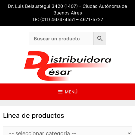
Saltar
Dr. Luis Belaustegui 3420 (1407) – Ciudad Autónoma de
al
Buenos Aires
contenido
TE: (011) 4674-4551 – 4671-5727
MENÚ
Línea de productos