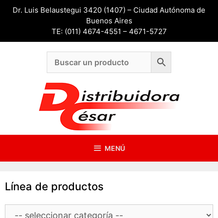
Saltar
Dr. Luis Belaustegui 3420 (1407) – Ciudad Autónoma de
al
Buenos Aires
contenido
TE: (011) 4674-4551 – 4671-5727
MENÚ
Línea de productos