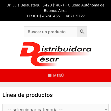
Saltar
Dr. Luis Belaustegui 3420 (1407) – Ciudad Autónoma de
al
Buenos Aires
contenido
TE: (011) 4674-4551 – 4671-5727
MENÚ
Línea de productos