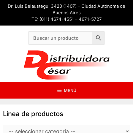
Saltar
Dr. Luis Belaustegui 3420 (1407) – Ciudad Autónoma de
al
Buenos Aires
contenido
TE: (011) 4674-4551 – 4671-5727
MENÚ
Línea de productos