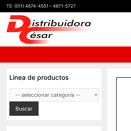
Saltar
TE: (011) 4674-4551 – 4671-5727
al
contenido
Línea de productos
Buscar