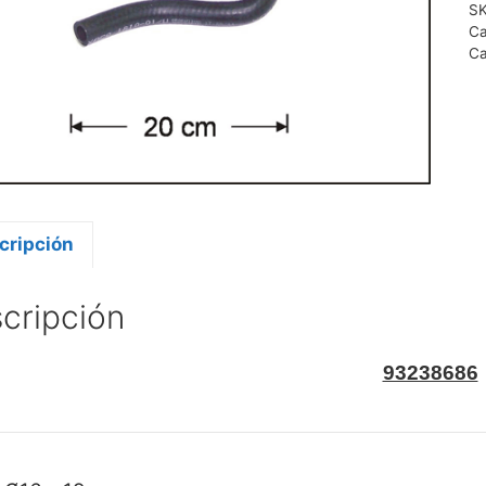
S
Ca
Ca
cripción
cripción
93238686