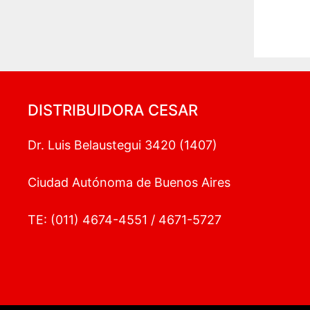
DISTRIBUIDORA CESAR
Dr. Luis Belaustegui 3420 (1407)
Ciudad Autónoma de Buenos Aires
TE: (011) 4674-4551 / 4671-5727